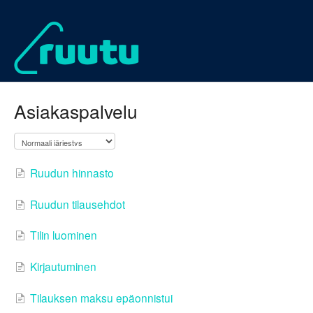
Asiakaspalvelu
Ruudun hinnasto
Ruudun tilausehdot
Tilin luominen
Kirjautuminen
Tilauksen maksu epäonnistui