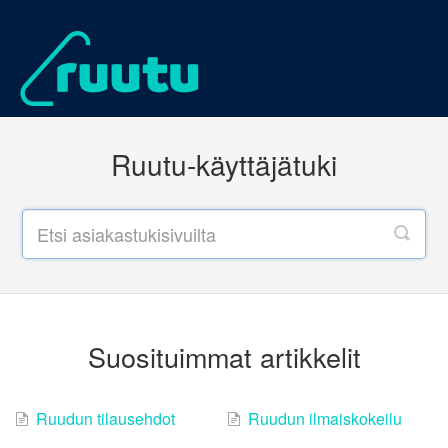
Ruutu-käyttäjätuki
Suosituimmat artikkelit
Ruudun tilausehdot
Ruudun ilmaiskokeilu