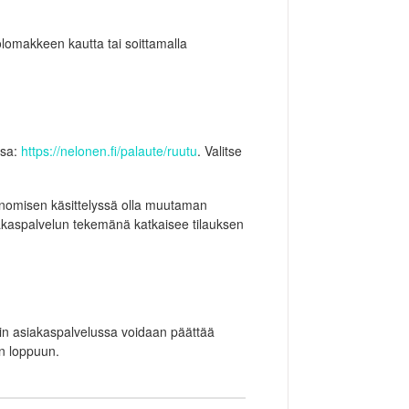
olomakkeen kautta tai soittamalla
ssa:
https://nelonen.fi/palaute/ruutu
. Valitse
sanomisen käsittelyssä olla muutaman
siakaspalvelun tekemänä katkaisee tilauksen
loin asiakaspalvelussa voidaan päättää
on loppuun.