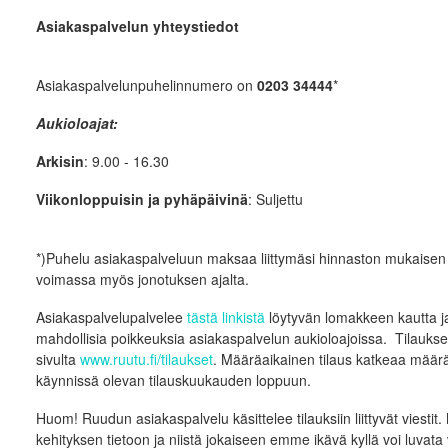
Asiakaspalvelun yhteystiedot
Asiakaspalvelunpuhelinnumero on
0203 34444
*
Aukioloajat:
Arkisin
: 9.00 - 16.30
Viikonloppuisin ja pyhäpäivinä
: Suljettu
*)Puhelu asiakaspalveluun maksaa liittymäsi hinnaston mukaisen
voimassa myös jonotuksen ajalta.
Asiakaspalvelupalvelee
tästä linkistä
löytyvän lomakkeen kautta ja
mahdollisia poikkeuksia asiakaspalvelun aukioloajoissa. Tilauksen
sivulta
www.ruutu.fi/tilaukset
. Määräaikainen tilaus katkeaa määrä
käynnissä olevan tilauskuukauden loppuun.
Huom! Ruudun asiakaspalvelu käsittelee tilauksiin liittyvät viestit
kehityksen tietoon ja niistä jokaiseen emme ikävä kyllä voi luvata