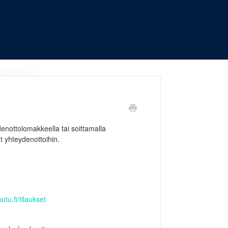
denottolomakkeella tai soittamalla
t yhteydenottoihin.
tu.fi/tilaukset