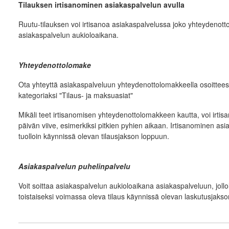
Tilauksen irtisanominen asiakaspalvelun avulla
Ruutu-tilauksen voi irtisanoa asiakaspalvelussa joko yhteydenott
asiakaspalvelun aukioloaikana.
Yhteydenottolomake
Ota yhteyttä asiakaspalveluun yhteydenottolomakkeella osoittee
kategoriaksi "Tilaus- ja maksuasiat"
Mikäli teet irtisanomisen yhteydenottolomakkeen kautta, voi irti
päivän viive, esimerkiksi pitkien pyhien aikaan. Irtisanominen a
tuolloin käynnissä olevan tilausjakson loppuun.
Asiakaspalvelun puhelinpalvelu
Voit soittaa asiakaspalvelun aukioloaikana asiakaspalveluun, jol
toistaiseksi voimassa oleva tilaus käynnissä olevan laskutusjaks