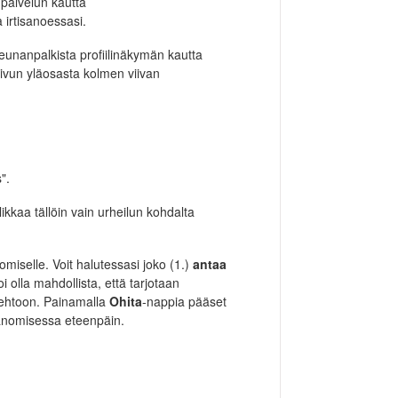
palvelun kautta
 irtisanoessasi.
unanpalkista profiilinäkymän kautta
 sivun yläosasta kolmen viivan
".
ikkaa tällöin vain urheilun kohdalta
miselle. Voit halutessasi joko (1.)
antaa
i olla mahdollista, että tarjotaan
oehtoon. Painamalla
Ohita
-nappia pääset
sanomisessa eteenpäin.