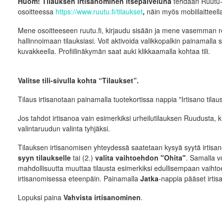
Huom! Tilauksen irtisanominen itsepalveluna
tehdään Ruutu-
osoitteessa
https://www.ruutu.fi/tilaukset
,
näin myös mobiilaitteella
Mene osoitteeseen ruutu.fi, kirjaudu sisään ja mene vasemman re
hallinnoimaan tilauksiasi. Voit aktivoida valikkopalkin painamalla
kuvakkeella. Profiilinäkymän saat auki klikkaamalla kohtaa tili.
Valitse tili-sivulla kohta “Tilaukset”.
Tilaus irtisanotaan painamalla tuotekortissa nappia "Irtisano tilaus
Jos tahdot irtisanoa vain esimerkiksi urheilutilauksen Ruudusta, kl
valintaruudun valinta tyhjäksi.
Tilauksen irtisanomisen yhteydessä saatetaan kysyä syytä irtisano
syyn tilaukselle
tai (2.)
valita vaihtoehdon "
Ohita"
. Samalla vo
mahdollisuutta muuttaa tilausta esimerkiksi edullisempaan vaiht
irtisanomisessa eteenpäin. Painamalla
Jatka
-nappia pääset irti
Lopuksi paina
Vahvista irtisanominen
.