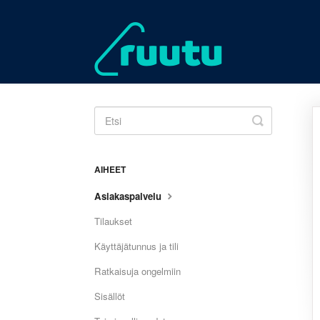
Toggle
Search
AIHEET
Asiakaspalvelu
Tilaukset
Käyttäjätunnus ja tili
Ratkaisuja ongelmiin
Sisällöt